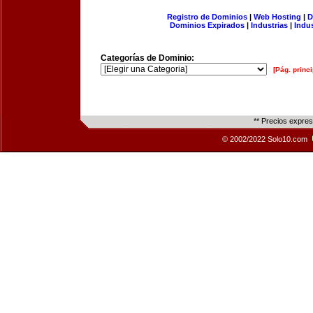
Registro de Dominios
|
Web Hosting
|
D
Dominios Expirados
|
Industrias
|
Indu
Categorías de Dominio:
[Pág. princi
** Precios expre
© 2002/2022 Solo10.com