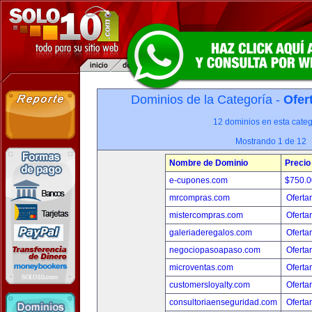
Dominios de la Categoría -
Ofer
12 dominios en esta categ
Mostrando 1 de 12
Nombre de Dominio
Precio
e-cupones.com
$750.
mrcompras.com
Oferta
mistercompras.com
Oferta
galeriaderegalos.com
Oferta
negociopasoapaso.com
Oferta
microventas.com
Oferta
customersloyalty.com
Oferta
consultoriaenseguridad.com
Oferta