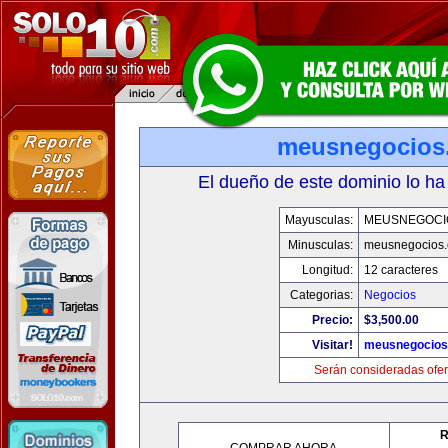
meusnegocios
El dueño de este dominio lo ha
Mayusculas:
MEUSNEGOCI
Minusculas:
meusnegocios
Longitud:
12 caracteres
Categorias:
Negocios
Precio:
$3,500.00
Visitar!
meusnegocios
Serán consideradas ofer
R