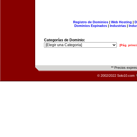
Registro de Dominios
|
Web Hosting
|
D
Dominios Expirados
|
Industrias
|
Indu
Categorías de Dominio:
[Pág. princi
** Precios expre
© 2002/2022 Solo10.com