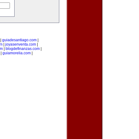
|
guiadesantiago.com
|
om
|
joyasenventa.com
|
om
|
blogdefinanzas.com
|
|
guiamorelia.com
|