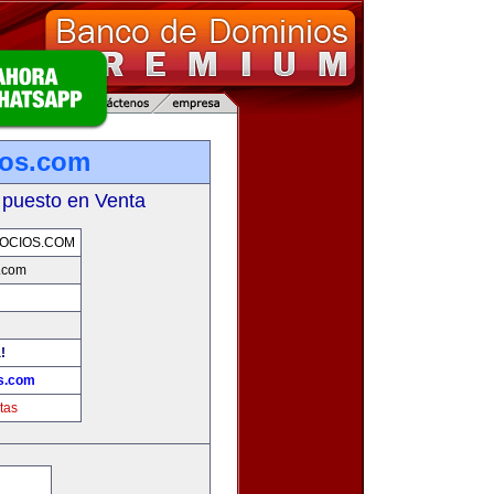
ios.com
 puesto en Venta
OCIOS.COM
s.com
!
os.com
tas