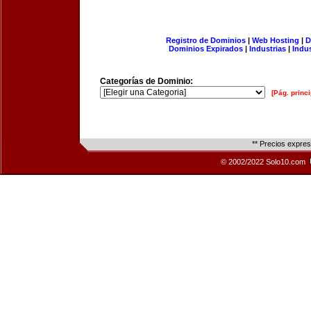
Registro de Dominios
|
Web Hosting
|
D
Dominios Expirados
|
Industrias
|
Indu
Categorías de Dominio:
[Pág. princi
** Precios expre
© 2002/2022 Solo10.com