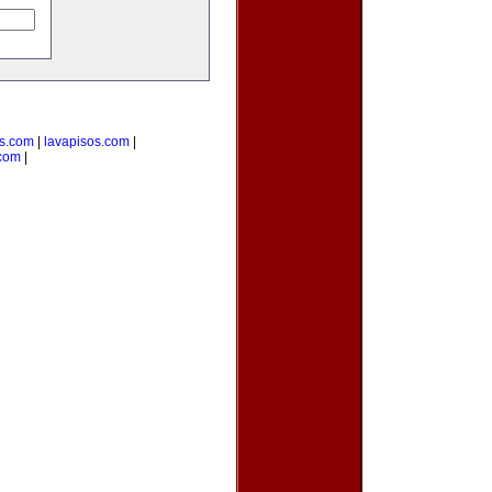
as.com
|
lavapisos.com
|
.com
|