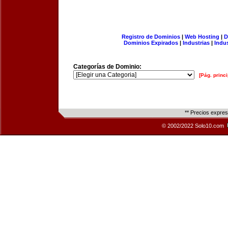
Registro de Dominios
|
Web Hosting
|
D
Dominios Expirados
|
Industrias
|
Indu
Categorías de Dominio:
[Pág. princi
** Precios expre
© 2002/2022 Solo10.com