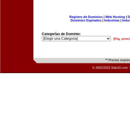
Registro de Dominios
|
Web Hosting
|
D
Dominios Expirados
|
Industrias
|
Indu
Categorías de Dominio:
[Pág. princi
** Precios expre
© 2002/2022 Solo10.com